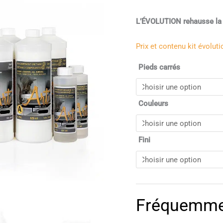
sur
notation
client
L’ÉVOLUTION rehausse la c
Prix et contenu kit évoluti
Pieds carrés
Couleurs
Fini
Fréquemmen