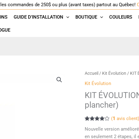
r les commandes de 250$ ou plus (avant taxes) partout au Québec!
ONS
GUIDE D’INSTALLATION
BOUTIQUE
COULEURS
OGUE
quantité
Accueil
/
Kit Évolution
/ KIT 
de
Kit Évolution
KIT
KIT ÉVOLUTION
ÉVOLUTION
Uréthane
plancher)
(douche,
comptoir,
(
1
avis client
plancher)
Noté
1
4.00
Nouvelle version améliorée
sur 5
basé
en seulement 2 étapes, il e