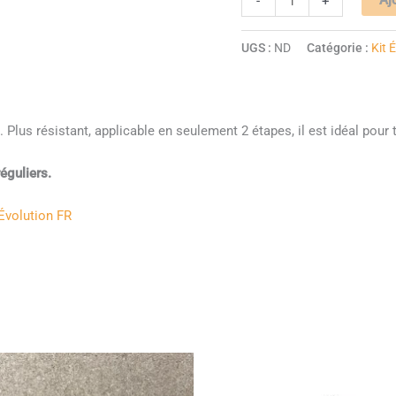
-
+
UGS :
ND
Catégorie :
Kit 
lus résistant, applicable en seulement 2 étapes, il est idéal pour to
éguliers.
Évolution FR