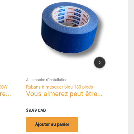
Accessoire d'installation
eu 180 pieds
Ruban d’étanchéité 12 pieds
$
13.31
r
Ajouter au panier