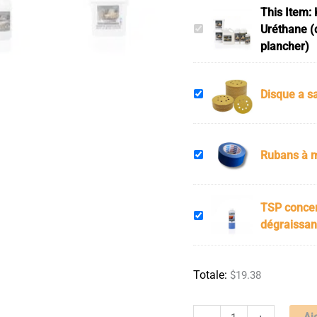
This Item:
Uréthane (
plancher)
Disque a sa
Rubans à m
TSP concen
dégraissan
$
19.38