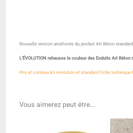
Nouvelle version améliorée du produit Art Béton standard. P
L’ÉVOLUTION rehausse la couleur des Enduits Art Béton r
Prix et contenu kit évolution et standard
Fiche technique 
Ce
produit