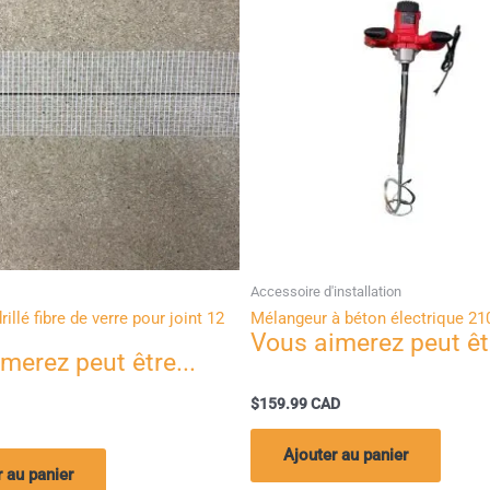
Accessoire d'installation
Accessoire d'installation
Mélangeur à béton électrique 2100W
Rubans à masquer bl
$
159.99
$
8.99
Ajouter au panier
Ajouter au panie