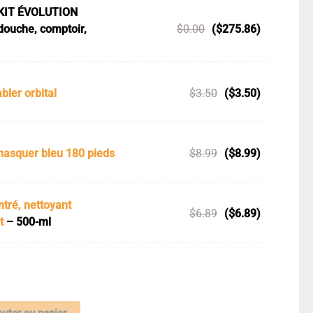
 KIT ÉVOLUTION
douche, comptoir,
$
0.00
(
$
275.86
)
bler orbital
$
3.50
(
$
3.50
)
asquer bleu 180 pieds
$
8.99
(
$
8.99
)
tré, nettoyant
$
6.89
(
$
6.89
)
t
– 500-ml